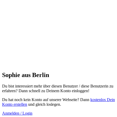
Du bist interessiert mehr über diesen Benutzer / diese Benutzerin zu
erfahren? Dann schnell zu Deinem Konto einloggen!
Du hat noch kein Konto auf unserer Webseite? Dann
kostenlos Dein
Konto erstellen
und gleich loslegen.
Anmelden / Login
weitere Mitglieder
aus
Berlin
boudi
Juergen
Joana
Horst
Frank
Neue Veranstaltungen
Neue Mitglieder
Stefan
Dorothée
Florian Richter