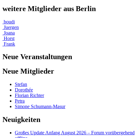
Petra
Simone Schumann-Masur
Neuigkeiten
Großes Update Anfang August 2026 – Forum vorübergehend
offline
Newsletter-Anmeldung
Jetzt für den Newsletter anmelden
Anmelden
Startseite
Anmelden
Infos für Tanzschulen
Datenschutz
AGB
Impressum
Anleitung
© 2016 - 2024
Tanzpartnerforum.de
GoMaxed GmbH - Alle